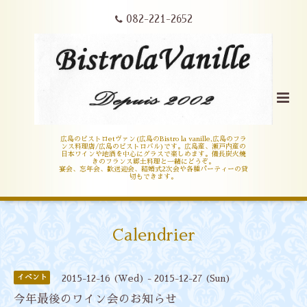
082-221-2652
広島のビストロetヴァン(広島のBistro la vanille,広島のフラ
ンス料理店/広島のビストロバル)です。広島産、瀬戸内産の
日本ワインや地酒を中心にグラスで楽しめます。備長炭火焼
きのフランス郷土料理と一緒にどうぞ。
宴会、忘年会、歓送迎会、結婚式2次会や各種パーティーの貸
切もできます。
Calendrier
イベント
2015-12-16 (Wed) - 2015-12-27 (Sun)
今年最後のワイン会のお知らせ