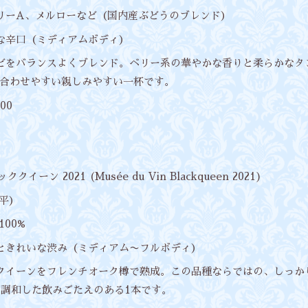
ベーリーA、メルローなど（国内産ぶどうのブレンド）
ィーな辛口（ミディアムボディ）
品種などをバランスよくブレンド。ベリー系の華やかな香りと柔らかな
合わせやすい親しみやすい一杯です。
800
ーン 2021 (Musée du Vin Blackqueen 2021)
本平）
100%
酸味ときれいな渋み（ミディアム〜フルボディ）
ラッククイーンをフレンチオーク樽で熟成。この品種ならではの、しっ
味が調和した飲みごたえのある1本です。