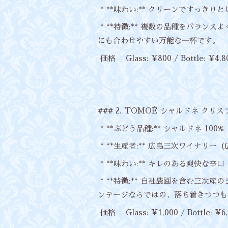
* **味わい:** クリーンですっきり
* **特徴:** 複数の品種をバラ
にも合わせやすい万能な一杯です。
価格 Glass: ¥800 / Bottle: ¥4,8
### 2. TOMOÉ シャルドネ クリスプ 2
* **ぶどう品種:** シャルドネ 100%
* **生産者:** 広島三次ワイナリー
* **味わい:** キレのある爽快な辛口
* **特徴:** 自社農園を含む三
ンテージならではの、落ち着きつつも
価格 Glass: ¥1,000 / Bottle: ¥6