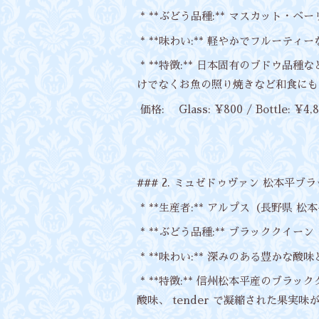
* **ぶどう品種:** マスカット・
* **味わい:** 軽やかでフルーテ
* **特徴:** 日本固有のブドウ
けでなくお魚の照り焼きなど和食にも
価格: Glass: ¥800 / Bottle: ¥4,
### 2. ミュゼドゥヴァン 松本平ブラッククイ
* **生産者:** アルプス（長野県 松
* **ぶどう品種:** ブラッククイーン 
* **味わい:** 深みのある豊かな
* **特徴:** 信州松本平産のブ
酸味、 tender で凝縮された果実