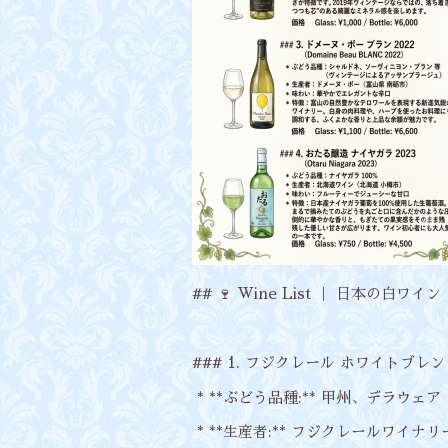
## 🍷 Wine List ｜ 日本の白ワイン
### 1. フジクレール ホワイトブレンド (
* **ぶどう品種:** 甲州、デラウ
* **生産者:** フジクレールワイナ