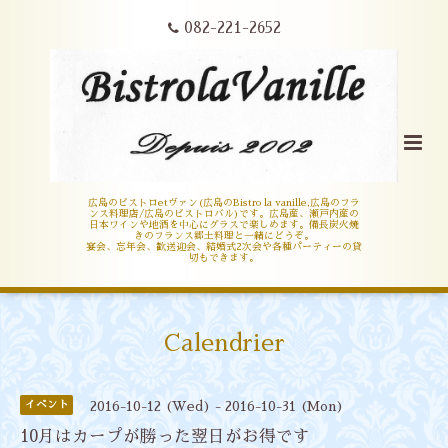
082-221-2652
広島のビストロetヴァン(広島のBistro la vanille,広島のフラ
ンス料理店/広島のビストロバル)です。広島産、瀬戸内産の
日本ワインや地酒を中心にグラスで楽しめます。備長炭火焼
きのフランス郷土料理と一緒にどうぞ。
宴会、忘年会、歓送迎会、結婚式2次会や各種パーティーの貸
切もできます。
Calendrier
イベント
2016-10-12 (Wed) - 2016-10-31 (Mon)
10月はカープが勝った翌日がお得です