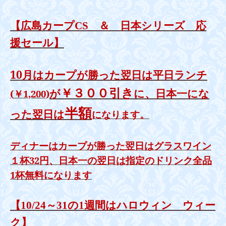
【広島カープ
CS
＆ 日本シリーズ 応
援セール】
10
月はカープが勝った翌日は平日ランチ
￥３００引き
が
に、日本一にな
(
￥
1,200)
半額
った翌日は
になります。
ディナーはカープが勝った翌日はグラスワイン
１杯32円、日本一の翌日は指定のドリンク全品
1
杯無料になります
【
10/24
～
31
の
1
週間はハロウィン ウィー
ク】