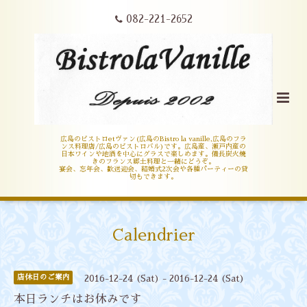
082-221-2652
広島のビストロetヴァン(広島のBistro la vanille,広島のフラ
ンス料理店/広島のビストロバル)です。広島産、瀬戸内産の
日本ワインや地酒を中心にグラスで楽しめます。備長炭火焼
きのフランス郷土料理と一緒にどうぞ。
宴会、忘年会、歓送迎会、結婚式2次会や各種パーティーの貸
切もできます。
Calendrier
店休日のご案内
2016-12-24 (Sat) - 2016-12-24 (Sat)
本日ランチはお休みです