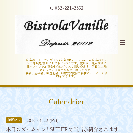
082-221-2652
広島のビストロetヴァン(広島のBistro la vanille,広島のフラ
ンス料理店/広島のビストロバル)です。広島産、瀬戸内産の
日本ワインや地酒を中心にグラスで楽しめます。備長炭火焼
きのフランス郷土料理と一緒にどうぞ。
宴会、忘年会、歓送迎会、結婚式2次会や各種パーティーの貸
切もできます。
Calendrier
指定なし
2010-01-22 (Fri)
本日のズームイン!!SUPERで当店が紹介されます