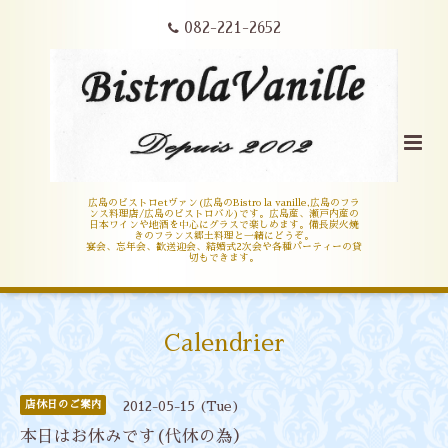
082-221-2652
広島のビストロetヴァン(広島のBistro la vanille,広島のフラ
ンス料理店/広島のビストロバル)です。広島産、瀬戸内産の
日本ワインや地酒を中心にグラスで楽しめます。備長炭火焼
きのフランス郷土料理と一緒にどうぞ。
宴会、忘年会、歓送迎会、結婚式2次会や各種パーティーの貸
切もできます。
Calendrier
店休日のご案内
2012-05-15 (Tue)
本日はお休みです(代休の為）