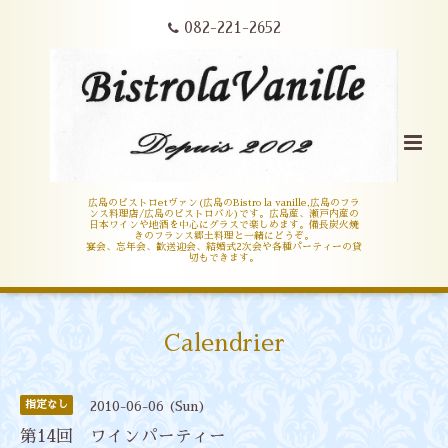
082-221-2652
広島のビストロetヴァン(広島のBistro la vanille,広島のフラ
ンス料理店/広島のビストロバル)です。広島産、瀬戸内産の
日本ワインや地酒を中心にグラスで楽しめます。備長炭火焼
きのフランス郷土料理と一緒にどうぞ。
宴会、忘年会、歓送迎会、結婚式2次会や各種パーティーの貸
切もできます。
Calendrier
指定なし
2010-06-06 (Sun)
第14回 ワインパーティー