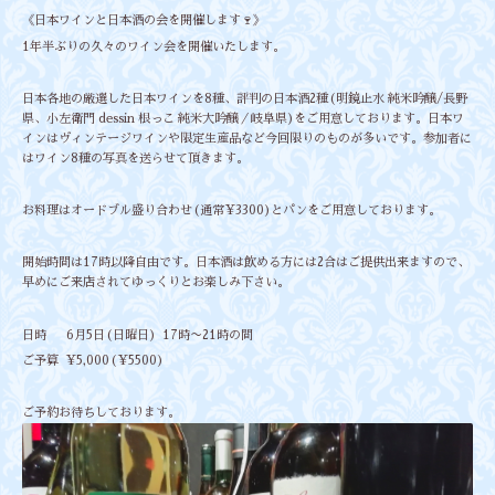
《日本ワインと日本酒の会を開催します🍷》
1年半ぶりの久々のワイン会を開催いたします。
日本各地の厳選した日本ワインを8種、評判の日本酒2種(明鏡止水 純米吟醸/長野
県、小左衛門 dessin 根っこ 純米大吟醸／岐阜県)をご用意しております。日本ワ
インはヴィンテージワインや限定生産品など今回限りのものが多いです。参加者に
はワイン8種の写真を送らせて頂きます。
お料理はオードブル盛り合わせ(通常¥3300)とパンをご用意しております。
開始時間は17時以降自由です。日本酒は飲める方には2合はご提供出来ますので、
早めにご来店されてゆっくりとお楽しみ下さい。
日時 6月5日(日曜日) 17時〜21時の間
ご予算 ¥5,000(¥5500)
ご予約お待ちしております。