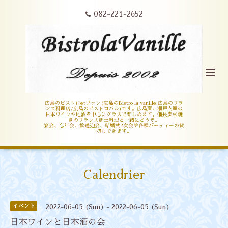
082-221-2652
広島のビストロetヴァン(広島のBistro la vanille,広島のフラ
ンス料理店/広島のビストロバル)です。広島産、瀬戸内産の
日本ワインや地酒を中心にグラスで楽しめます。備長炭火焼
きのフランス郷土料理と一緒にどうぞ。
宴会、忘年会、歓送迎会、結婚式2次会や各種パーティーの貸
切もできます。
Calendrier
イベント
2022-06-05 (Sun) - 2022-06-05 (Sun)
日本ワインと日本酒の会