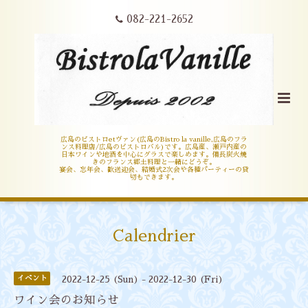
082-221-2652
広島のビストロetヴァン(広島のBistro la vanille,広島のフラ
ンス料理店/広島のビストロバル)です。広島産、瀬戸内産の
日本ワインや地酒を中心にグラスで楽しめます。備長炭火焼
きのフランス郷土料理と一緒にどうぞ。
宴会、忘年会、歓送迎会、結婚式2次会や各種パーティーの貸
切もできます。
Calendrier
イベント
2022-12-25 (Sun) - 2022-12-30 (Fri)
ワイン会のお知らせ