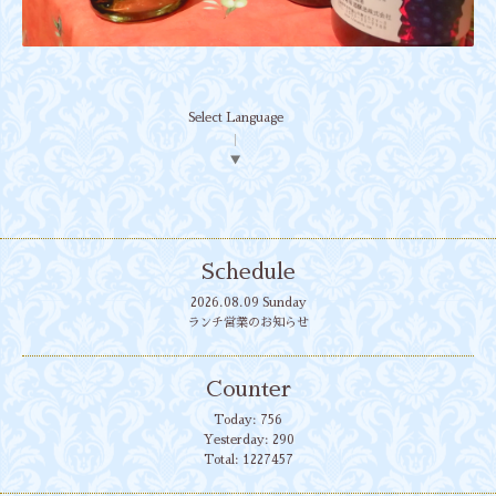
Select Language
▼
Schedule
2026.08.09 Sunday
ランチ営業のお知らせ
Counter
Today:
756
Yesterday:
290
Total:
1227457