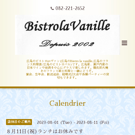
082-221-2652
広島のビストロetヴァン(広島のBistro la vanille,広島のフラ
ンス料理店/広島のビストロバル)です。広島産、瀬戸内産の
日本ワインや地酒を中心にグラスで楽しめます。備長炭火焼
きのフランス郷土料理と一緒にどうぞ。
宴会、忘年会、歓送迎会、結婚式2次会や各種パーティーの貸
切もできます。
Calendrier
店休日のご案内
2023-08-01 (Tue) - 2023-08-11 (Fri)
８月11日(祝)ランチはお休みです