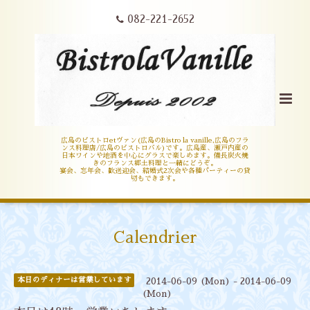
082-221-2652
広島のビストロetヴァン(広島のBistro la vanille,広島のフラ
ンス料理店/広島のビストロバル)です。広島産、瀬戸内産の
日本ワインや地酒を中心にグラスで楽しめます。備長炭火焼
きのフランス郷土料理と一緒にどうぞ。
宴会、忘年会、歓送迎会、結婚式2次会や各種パーティーの貸
切もできます。
Calendrier
本日のディナーは営業しています
2014-06-09 (Mon) - 2014-06-09
(Mon)