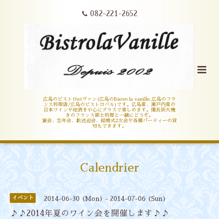
082-221-2652
広島のビストロetヴァン(広島のBistro la vanille,広島のフラ
ンス料理店/広島のビストロバル)です。広島産、瀬戸内産の
日本ワインや地酒を中心にグラスで楽しめます。備長炭火焼
きのフランス郷土料理と一緒にどうぞ。
宴会、忘年会、歓送迎会、結婚式2次会や各種パーティーの貸
切もできます。
Calendrier
イベント
2014-06-30 (Mon) - 2014-07-06 (Sun)
♪♪2014年夏のワイン会を開催します♪♪