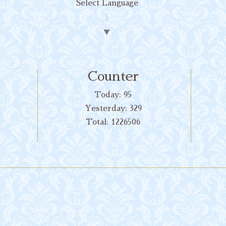
Select Language
▼
Counter
Today:
95
Yesterday:
329
Total:
1226506