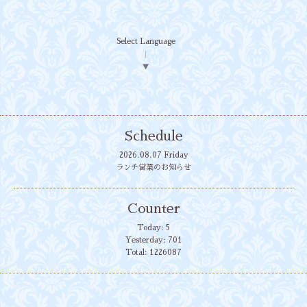
Select Language
▼
Schedule
2026.08.07 Friday
ランチ営業のお知らせ
Counter
Today:
5
Yesterday:
701
Total:
1226087