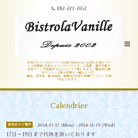
082-221-2652
広島のビストロetヴァン(広島のBistro la vanille,広島のフラ
ンス料理店/広島のビストロバル)です。広島産、瀬戸内産の
日本ワインや地酒を中心にグラスで楽しめます。備長炭火焼
きのフランス郷土料理と一緒にどうぞ。
宴会、忘年会、歓送迎会、結婚式2次会や各種パーティーの貸
切もできます。
Calendrier
店休日のご案内
2014-11-17 (Mon) - 2014-11-19 (Wed)
17日～19日まで代休を頂いております