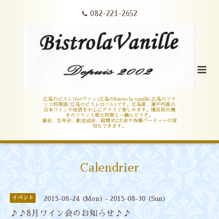
082-221-2652
広島のビストロetヴァン(広島のBistro la vanille,広島のフラ
ンス料理店/広島のビストロバル)です。広島産、瀬戸内産の
日本ワインや地酒を中心にグラスで楽しめます。備長炭火焼
きのフランス郷土料理と一緒にどうぞ。
宴会、忘年会、歓送迎会、結婚式2次会や各種パーティーの貸
切もできます。
Calendrier
イベント
2015-08-24 (Mon) - 2015-08-30 (Sun)
♪♪8月ワイン会のお知らせ♪♪