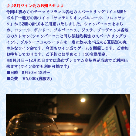
♪♪8月ワイン会のお知らせ♪♪
今回は初めてのテーマでフランス各地のスパークリングワイン8種と
ボルドー地方の赤ワイン「サンテミリオン,ポムロール、フロンサッ
ク」から2種の計10本ご用意いたしました。シャンパーニュ
をはじ
め、ロワール、ボルドー、ブルゴーニュ、ジュラ、プロヴァンス各地
方のクレマン(シャンパーニュと同じ伝統的製法のスパークリングワ
イン)、ブルターニュのシードルを一度に飲み比べ出来る夏限定の爽
やかなワイン会です。今回もワイン当て
ゲームを開催します。ご参加
お待ちしております。
ご予約はお早めに！！10名様限定。
※8月31日～12月31日まで広島市プレミアム商品券が当店でご利用出
来ます(ワイン会でも利用可能です)
■日時 8月30日 18時～
■会費 ￥5,000(税抜き)