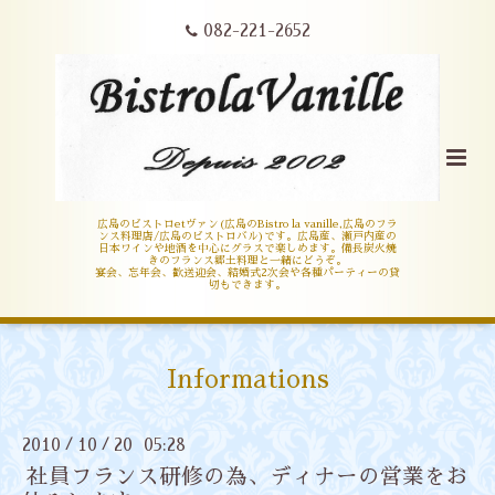
082-221-2652
広島のビストロetヴァン(広島のBistro la vanille,広島のフラ
ンス料理店/広島のビストロバル)です。広島産、瀬戸内産の
日本ワインや地酒を中心にグラスで楽しめます。備長炭火焼
きのフランス郷土料理と一緒にどうぞ。
宴会、忘年会、歓送迎会、結婚式2次会や各種パーティーの貸
切もできます。
Informations
2010
10
20 05:28
/
/
社員フランス研修の為、ディナーの営業をお