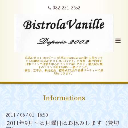
082-221-2652
広島のビストロetヴァン(広島のBistro la vanille,広島のフラ
ンス料理店/広島のビストロバル)です。広島産、瀬戸内産の
日本ワインや地酒を中心にグラスで楽しめます。備長炭火焼
きのフランス郷土料理と一緒にどうぞ。
宴会、忘年会、歓送迎会、結婚式2次会や各種パーティーの貸
切もできます。
Informations
2011
06
01 16:50
/
/
2011年9月～は月曜日はお休みします（貸切