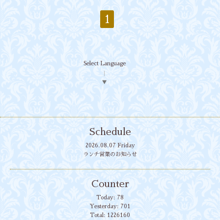
1
Select Language
▼
Schedule
2026.08.07 Friday
ランチ営業のお知らせ
Counter
Today:
78
Yesterday:
701
Total:
1226160