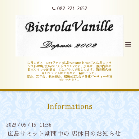
082-221-2652
広島のビストロetヴァン(広島のBistro la vanille,広島のフラ
ンス料理店/広島のビストロバル)です。広島産、瀬戸内産の
日本ワインや地酒を中心にグラスで楽しめます。備長炭火焼
きのフランス郷土料理と一緒にどうぞ。
宴会、忘年会、歓送迎会、結婚式2次会や各種パーティーの貸
切もできます。
Informations
2023
05
15 11:36
/
/
広島サミット期間中の 店休日のお知らせ