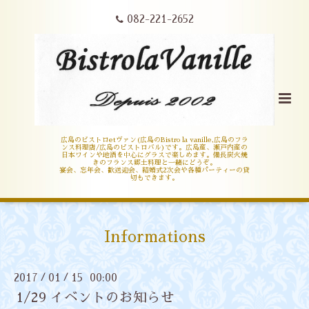
082-221-2652
広島のビストロetヴァン(広島のBistro la vanille,広島のフラ
ンス料理店/広島のビストロバル)です。広島産、瀬戸内産の
日本ワインや地酒を中心にグラスで楽しめます。備長炭火焼
きのフランス郷土料理と一緒にどうぞ。
宴会、忘年会、歓送迎会、結婚式2次会や各種パーティーの貸
切もできます。
Informations
2017
01
15 00:00
/
/
1/29 イベントのお知らせ