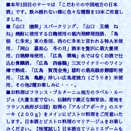
■本年1回目のテーマは 「こだわりの中国地方の日本
酒」です。飲み疲れない様に色々な種類を10本ご用意し
ました。
■「山口 獺祭」スパークリング、「山口 五橋 ね
ね」焼酎に使用する白麹使用の瓶内発酵発泡酒、「島
根 仁多米」東の魚沼、西の仁多米と言われる特Ａ米使
用、「岡山 嘉美心 冬の月」酒米を贅沢に最大量使
用、白桃酵母使用、「広島 華鳩」水ではなくお酒で仕
込む貴醸酒、「広島 西條鶴」三次ワイナリーのワイン
樽で熟成、「広島 賀茂金秀」雄町の最高級赤磐雄町使
用、「広島 亀齢」珍しい広島産強力（ごうりき）米使
用、その他2種お楽しみに・・・。
■お料理はフランス・ブルターニュ地方のラベル・ルー
ジュ（大量生産でない、伝統的で厳正な飼育法、産地を
フランス政府が公認）取得の「アルゴアポーク」のステ
ーキ（２００ｇ）をメインにビストロ料理をご用意いた
します。日本酒とビストロ料理のマリア―ジュをお楽し
みください。【味覚試し】日本酒当てソムリエゲームも