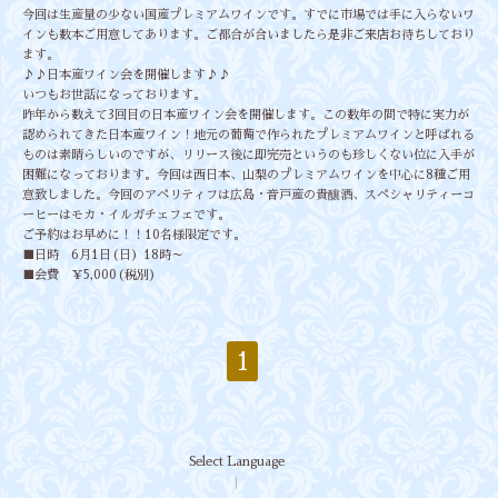
今回は生産量の少ない国産プレミアムワインです。すでに市場では手に入らないワ
インも数本ご用意してあります。ご都合が合いましたら是非ご来店お待ちしており
ます。
♪♪日本産ワイン会を開催します♪♪
いつもお世話になっております。
昨年から数えて3回目の日本産ワイン会を開催します。この数年の間で特に実力が
認められてきた日本産ワイン！地元の葡萄で作られたプレミアムワインと呼ばれる
ものは素晴らしいのですが、リリース後に即完売というのも珍しくない位に入手が
困難になっております。今回は西日本、山梨のプレミアムワインを中心に8種ご用
意致しました。今回のアペリティフは広島・音戸産の貴釀酒、スペシャリティーコ
ーヒーはモカ・イルガチェフェです。
ご予約はお早めに！！10名様限定です。
■日時 6月1日(日）18時～
■会費 ￥5,000(税別)
1
Select Language