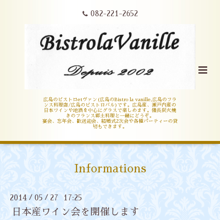
082-221-2652
広島のビストロetヴァン(広島のBistro la vanille,広島のフラ
ンス料理店/広島のビストロバル)です。広島産、瀬戸内産の
日本ワインや地酒を中心にグラスで楽しめます。備長炭火焼
きのフランス郷土料理と一緒にどうぞ。
宴会、忘年会、歓送迎会、結婚式2次会や各種パーティーの貸
切もできます。
Informations
2014
05
27 17:25
/
/
日本産ワイン会を開催します