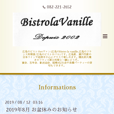
082-221-2652
広島のビストロetヴァン(広島のBistro la vanille,広島のフラ
ンス料理店/広島のビストロバル)です。広島産、瀬戸内産の
日本ワインや地酒を中心にグラスで楽しめます。備長炭火焼
きのフランス郷土料理と一緒にどうぞ。
宴会、忘年会、歓送迎会、結婚式2次会や各種パーティーの貸
切もできます。
Informations
2019
08
12 03:16
/
/
2019年8月 お盆休みのお知らせ