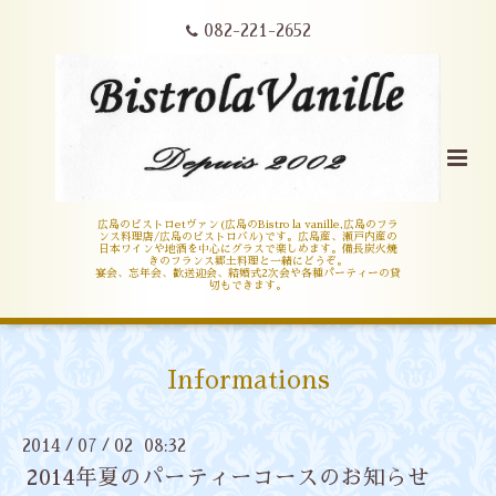
082-221-2652
広島のビストロetヴァン(広島のBistro la vanille,広島のフラ
ンス料理店/広島のビストロバル)です。広島産、瀬戸内産の
日本ワインや地酒を中心にグラスで楽しめます。備長炭火焼
きのフランス郷土料理と一緒にどうぞ。
宴会、忘年会、歓送迎会、結婚式2次会や各種パーティーの貸
切もできます。
Informations
2014
07
02 08:32
/
/
2014年夏のパーティーコースのお知らせ