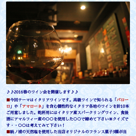
♪♪2016春のワイン会を開催します♪♪
■
今回テーマはイタリアワインです。高級ワインで知られる
「
バロー
ロ
」や「
アマローネ
」を含む個性的なイタリア各地のワインを計10本
ご用意しました。
乾杯用にはイタリア産スパークリングワイン、食後
酒にアマルフィー産の○○を使用した○○で締めて下さい
※クイズで
す・・○○は考えてみて下さい！
■
鞆ノ浦の天然塩を使用した当店オリジナルのフランス菓子3種が当