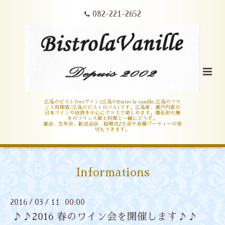
082-221-2652
広島のビストロetヴァン(広島のBistro la vanille,広島のフラ
ンス料理店/広島のビストロバル)です。広島産、瀬戸内産の
日本ワインや地酒を中心にグラスで楽しめます。備長炭火焼
きのフランス郷土料理と一緒にどうぞ。
宴会、忘年会、歓送迎会、結婚式2次会や各種パーティーの貸
切もできます。
Informations
2016
03
11 00:00
/
/
♪♪2016 春のワイン会を開催します♪♪