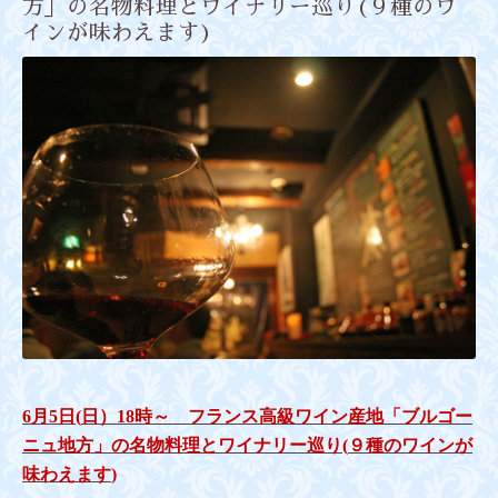
方」の名物料理とワイナリー巡り(９種のワ
インが味わえます)
6
月
5
日
(
日）
18
時～ フランス高級ワイン産地「ブルゴー
ニュ地方」の名物料理とワイナリー巡り
(
９種のワインが
味わえます
)