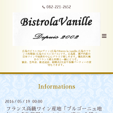
082-221-2652
広島のビストロetヴァン(広島のBistro la vanille,広島のフラ
ンス料理店/広島のビストロバル)です。広島産、瀬戸内産の
日本ワインや地酒を中心にグラスで楽しめます。備長炭火焼
きのフランス郷土料理と一緒にどうぞ。
宴会、忘年会、歓送迎会、結婚式2次会や各種パーティーの貸
切もできます。
Informations
2016
05
19 00:00
/
/
フランス高級ワイン産地「ブルゴーニュ地