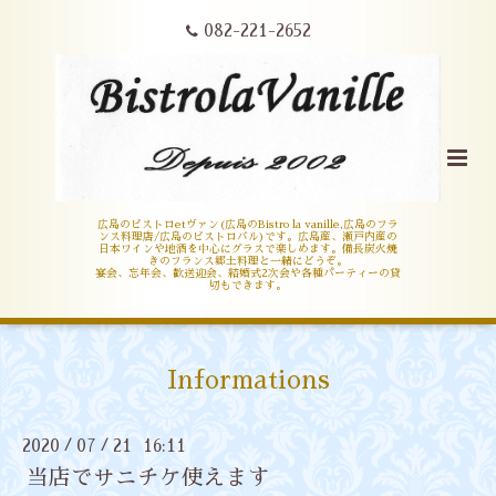
082-221-2652
広島のビストロetヴァン(広島のBistro la vanille,広島のフラ
ンス料理店/広島のビストロバル)です。広島産、瀬戸内産の
日本ワインや地酒を中心にグラスで楽しめます。備長炭火焼
きのフランス郷土料理と一緒にどうぞ。
宴会、忘年会、歓送迎会、結婚式2次会や各種パーティーの貸
切もできます。
Informations
2020
07
21 16:11
/
/
当店でサニチケ使えます