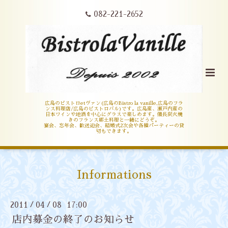
082-221-2652
広島のビストロetヴァン(広島のBistro la vanille,広島のフラ
ンス料理店/広島のビストロバル)です。広島産、瀬戸内産の
日本ワインや地酒を中心にグラスで楽しめます。備長炭火焼
きのフランス郷土料理と一緒にどうぞ。
宴会、忘年会、歓送迎会、結婚式2次会や各種パーティーの貸
切もできます。
Informations
2011
04
08 17:00
/
/
店内募金の終了のお知らせ