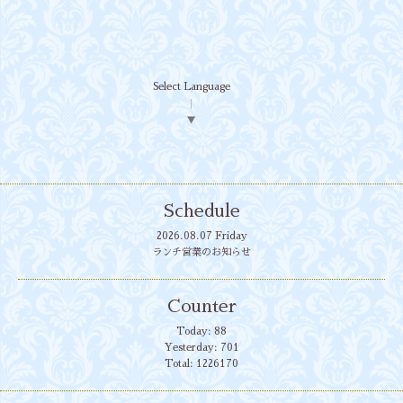
Select Language
▼
Schedule
2026.08.07 Friday
ランチ営業のお知らせ
Counter
Today:
88
Yesterday:
701
Total:
1226170