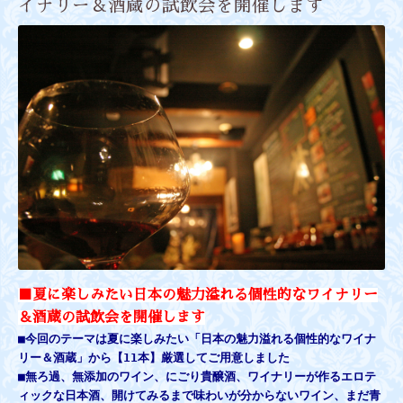
イナリー＆酒蔵の試飲会を開催します
■夏に楽しみたい日本の魅力溢れる個性的なワイナリー
＆酒蔵の試飲会を開催します
■今回のテーマは夏に楽しみたい
「日本の魅力溢れる個性的なワイナ
リー＆酒蔵」から【11本】厳選してご用意しました
■無ろ過、無添加のワイン、にごり貴醸酒、ワイナリーが作るエロテ
ィックな日本酒、開けてみるまで
味わいが分からないワイン、まだ青