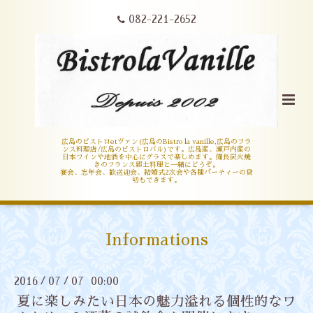
082-221-2652
広島のビストロetヴァン(広島のBistro la vanille,広島のフラ
ンス料理店/広島のビストロバル)です。広島産、瀬戸内産の
日本ワインや地酒を中心にグラスで楽しめます。備長炭火焼
きのフランス郷土料理と一緒にどうぞ。
宴会、忘年会、歓送迎会、結婚式2次会や各種パーティーの貸
切もできます。
Informations
2016
07
07 00:00
/
/
夏に楽しみたい日本の魅力溢れる個性的なワ