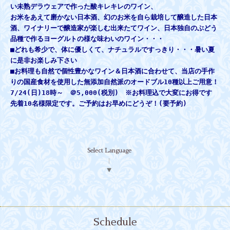
い未熟デラウェアで作った酸キレキレのワイン、
お米をあえて磨かない日本酒、幻のお米を自ら栽培して醸造した日本
酒、ワイナリーで醸造家が楽しむ出来たてワイン、日本独自のぶどう
品種で作るヨーグルトの様な味わいのワイン・・・
■どれも希少で、体に優しくて、ナチュラルですっきり・・・暑い夏
に是非お楽しみ下さい
■お料理も自然で個性豊かなワイン＆日本酒に合わせて、当店の手作
りの国産食材を使用した無添加自然派のオードブル10種以上ご用意！
7/24(日)18時～ ＠5,000(税別) ※お料理込で大変にお得です
先着10名様限定です。ご予約はお早めにどうぞ！(要予約)
Select Language
▼
Schedule