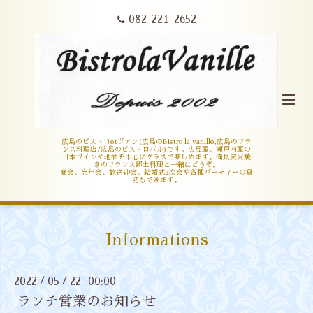
082-221-2652
広島のビストロetヴァン(広島のBistro la vanille,広島のフラ
ンス料理店/広島のビストロバル)です。広島産、瀬戸内産の
日本ワインや地酒を中心にグラスで楽しめます。備長炭火焼
きのフランス郷土料理と一緒にどうぞ。
宴会、忘年会、歓送迎会、結婚式2次会や各種パーティーの貸
切もできます。
Informations
2022
05
22 00:00
/
/
ランチ営業のお知らせ