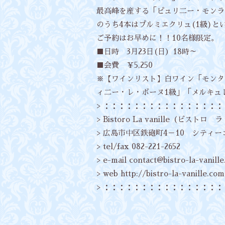
最高峰を産する「ピュリ二ー・モンラ
のうち4本はプルミエクリュ(1級)と
ご予約はお早めに！！10名様限定。
■日時 3月23日(日）18時～
■会費 ￥5,250
※【ワインリスト】白ワイン「モンタ
ィ二ー・レ・ボーヌ1級」「メルキュ
> ：：：：：：：：：：：：：：：
> Bistoro La vanille（ビスト
> 広島市中区鉄砲町4－10 シティ
> tel/fax 082-221-2652
> e-mail
contact@bistro-la-vanill
> web
http://bistro-la-vanille.com
> ：：：：：：：：：：：：：：：