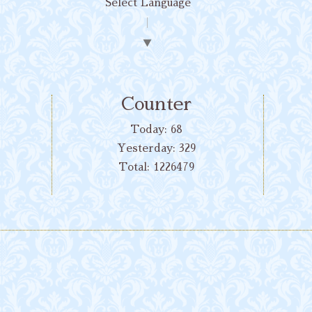
Select Language
▼
Counter
Today:
68
Yesterday:
329
Total:
1226479