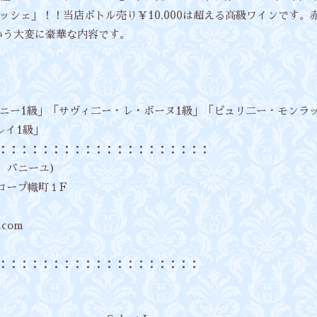
ッシェ」！！当店ボトル売り￥10,000は超える高級ワインです。
いう大変に豪華な内容です。
ニー1級」「サヴィ二ー・レ・ボーヌ1級」「ピュリ二ー・モンラ
レイ1級」
：：：：：：：：：：：：：：：：：：：：：
ロ ラ バニーユ）
ーコープ幟町１F
e.com
：：：：：：：：：：：：：：：：：：：：