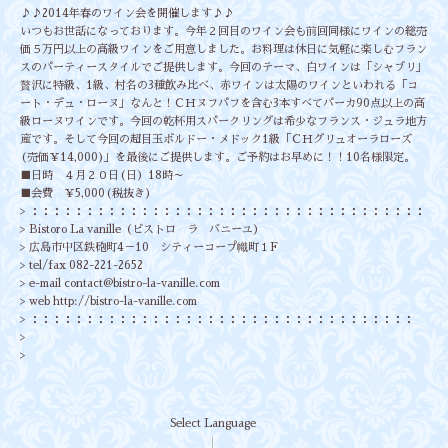
♪♪2014年春のワイン会を開催します♪♪
いつもお世話になっております。今年２回目のワイン会も前回同様にワインの総売
価５万円以上の高級ワインをご用意しました。お料理は休日に気軽に楽しむフラン
スのパーティースタイルでご提供します。今回のテーマ、白ワインは「シャブリ」
贅沢に特級、1級、村名の3種飲み比べ、赤ワインは太陽のワインといわれる「コ
ート・デュ・ローヌ」なんと！ＣＨヌフパフを含む3本すべてパーカ90点以上の高
級ローヌワインです。今回の乾杯用スパークリングは希少なフランス・ジュラ地方
産です。そして今回の超目玉ボルドー・メドック1級「ＣＨグリュオーラローズ
(売価￥14,000)」を最後にご提供します。ご予約はお早めに！！10名様限定。
■日時 ４月２０日(日）18時～
■会費 ￥5,000(税抜き)
> ：：：：：：：：：：：：：：：：：：：：：：：：：：：：：：：：：：：：
> Bistoro La vanille（ビストロ ラ バニーユ）
> 広島市中区鉄砲町4－10 シティーコープ幟町１F
> tel/fax 082-221-2652
> e-mail
contact@bistro-la-vanille.com
> web
http://bistro-la-vanille.com
> ：：：：：：：：：：：：：：：：：：：：：：：：：：：：：：：：：：：
>
>
Select Language