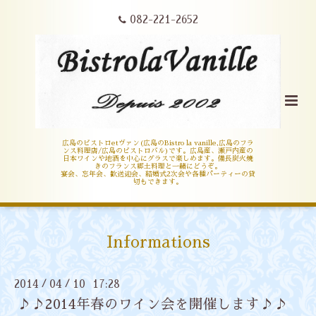
082-221-2652
広島のビストロetヴァン(広島のBistro la vanille,広島のフラ
ンス料理店/広島のビストロバル)です。広島産、瀬戸内産の
日本ワインや地酒を中心にグラスで楽しめます。備長炭火焼
きのフランス郷土料理と一緒にどうぞ。
宴会、忘年会、歓送迎会、結婚式2次会や各種パーティーの貸
切もできます。
Informations
2014
04
10 17:28
/
/
♪♪2014年春のワイン会を開催します♪♪